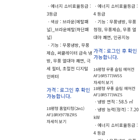
ㆍ에너지 소비효율등급 :
ㆍ에너지 소비효율등급 :
3등급
4 등급
ㆍ색상 : 브라운(메탈패
ㆍ기능 : 무풍냉방, 무풍
널)_브라운메탈(하단패
청정, 무풍제습, 무풍 열
널)
대야 쾌면, 인공지능
ㆍ기능 : 무풍냉방, 무풍
가격 : 로그인 후 확인
제습, 써큘레이터 급속 냉
가능합니다.
방, 무풍 열대야 쾌면, 극
세 필터, 초절전 디지털
16평형 무풍 슬림 에어컨
AF16R5773WSS
인버터
자세히 보기
18평형 무풍 슬림 에어컨
가격 : 로그인 후 확인
AF18R5773WZS
가능합니다.
ㆍ냉방 면적 : 58.5 ㎡
18평형 홈멀티헝(2in1)
ㆍ냉방 능력(정격) : 7.20
AF18RX977BZRS
kW
자세히 보기
ㆍ에너지 소비효율등급 :
4 등급