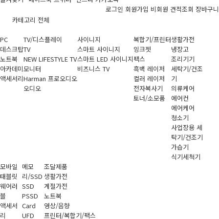
로그인
회원가입
비회원 견적조회
장바구니
카테고리 전체
PC
TV/디스플레이
사이니지
복합기/프린터
생활가전
데스크탑
TV
스마트 사이니지
잉크젯
냉장고
노트북
NEW LIFESTYLE TV
스마트 LED 사이니지
팩스
조리기기
아카데미
모니터
비즈니스 TV
흑백 레이저
세탁기/건조
액세서리
Harman 프로오디오
컬러 레이저
기
오디오
전자복사기
의류케어
토너/소모품
에어컨
에어케어
청소기
사업장용 세
탁기/건조기
가습기
식기세척기
모바일
메모
조달제품
태블릿
리/SSD
생활가전
웨어러
SSD
계절가전
블
PSSD
노트북
액세서
Card
영상/음향
리
UFD
프린터/복합기/팩스