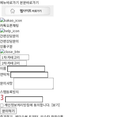
메뉴바로가기
본문바로가기
카톡오픈채팅
간편상담문의
간편상담문의
상품구분
이름
연락처
문의사항
스팸등록방지
개인정보처리방침에 동의합니다.
[보기]
문의하기
즐겨찾기
페이스북
트위터
인스타
카카오톡