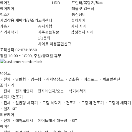
에어컨
HDD
프린터/복합기/팩스
에어케어
태블릿 컴퓨터
청소기
통신장비
사업장용 세탁기/건조기
고객센터
설치사례
가습기
공지사항
자사 사례
식기세척기
자주묻는질문
삼성전자 사례
1:1문의
사이트 이용불편신고
고객센터 02-874-8550
평일 10:00 ~ 18:00, 주말/공휴일 휴무
냉장고
ㆍ전체
ㆍ일반형
ㆍ양문형
ㆍ김치냉장고
ㆍ업소용
ㆍ비스포크
ㆍ셰프컬렉션
조리기기
ㆍ전체
ㆍ전기레인지
ㆍ전자레인지/오븐
ㆍ식기세척기
세탁기/건조기
ㆍ전체
ㆍ일반형 세탁기
ㆍ드럼 세탁기
ㆍ건조기
ㆍ그랑데 건조기
ㆍ그랑데 세탁기
ㆍ설치 KIT
의류케어
ㆍ전체
ㆍ에어드레서
ㆍ에어드레서 대용량
ㆍKIT
에어컨