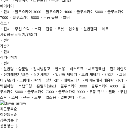
ㆍ전체
ㆍ벽걸이형
ㆍ스탠드형
ㆍ홈멀티(2in1)
에어케어
ㆍ전체
ㆍ블루스카이 3000
ㆍ블루스카이 4000
ㆍ블루스카이 5000
ㆍ블루스카이
7000
ㆍ블루스카이 9000
ㆍ무풍 큐브
ㆍ필터
청소기
ㆍ전체
ㆍ무선 스틱
ㆍ스틱
ㆍ진공
ㆍ로봇
ㆍ업소용
ㆍ일반핸디
ㆍ제트
사업장용 세탁기/건조기
ㆍ전체
가습기
ㆍ전체
식기세척기
ㆍ전체
ㆍ일반형
ㆍ양문형
ㆍ김치냉장고
ㆍ업소용
ㆍ비스포크
ㆍ셰프컬렉션
ㆍ전기레인지
ㆍ전자레인지/오븐
ㆍ식기세척기
ㆍ일반형 세탁기
ㆍ드럼 세탁기
ㆍ건조기
ㆍ그랑
데 건조기
ㆍ그랑데 세탁기
ㆍ설치 KIT
ㆍ에어드레서
ㆍ에어드레서 대용량
ㆍKIT
ㆍ
벽걸이형
ㆍ스탠드형
ㆍ홈멀티(2in1)
ㆍ블루스카이 3000
ㆍ블루스카이 4000
ㆍ블
루스카이 5000
ㆍ블루스카이 7000
ㆍ블루스카이 9000
ㆍ무풍 큐브
ㆍ필터
ㆍ무선
스틱
ㆍ스틱
ㆍ진공
ㆍ로봇
ㆍ업소용
ㆍ일반핸디
ㆍ제트
최근등록순
이전등록순
상품명순 ↑
상품명순 ↓