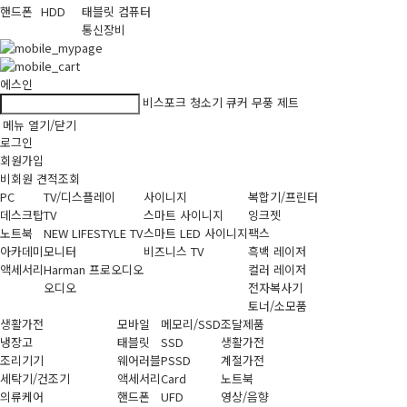
핸드폰
HDD
태블릿 컴퓨터
통신장비
에스인
비스포크
청소기
큐커
무풍
제트
메뉴 열기/닫기
로그인
회원가입
비회원 견적조회
PC
TV/디스플레이
사이니지
복합기/프린터
데스크탑
TV
스마트 사이니지
잉크젯
노트북
NEW LIFESTYLE TV
스마트 LED 사이니지
팩스
아카데미
모니터
비즈니스 TV
흑백 레이저
액세서리
Harman 프로오디오
컬러 레이저
오디오
전자복사기
토너/소모품
생활가전
모바일
메모리/SSD
조달제품
냉장고
태블릿
SSD
생활가전
조리기기
웨어러블
PSSD
계절가전
세탁기/건조기
액세서리
Card
노트북
의류케어
핸드폰
UFD
영상/음향