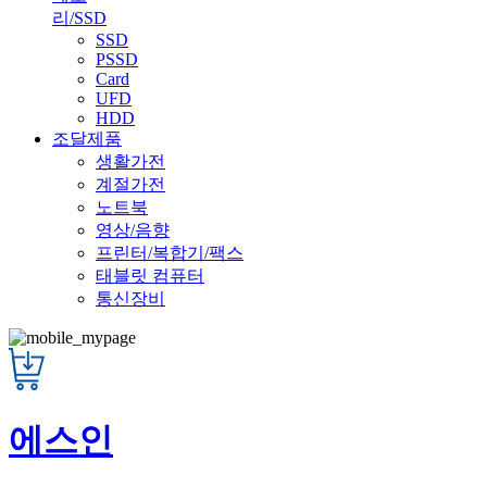
리/SSD
SSD
PSSD
Card
UFD
HDD
조달제품
생활가전
계절가전
노트북
영상/음향
프린터/복합기/팩스
태블릿 컴퓨터
통신장비
에스인