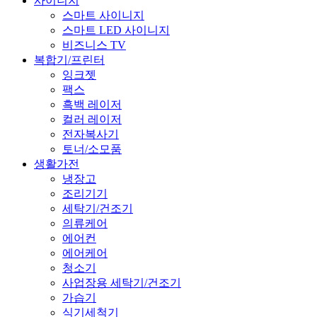
사이니지
스마트 사이니지
스마트 LED 사이니지
비즈니스 TV
복합기/프린터
잉크젯
팩스
흑백 레이저
컬러 레이저
전자복사기
토너/소모품
생활가전
냉장고
조리기기
세탁기/건조기
의류케어
에어컨
에어케어
청소기
사업장용 세탁기/건조기
가습기
식기세척기