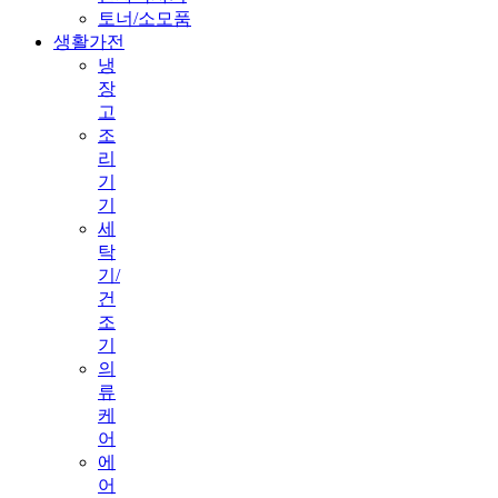
토너/소모품
생활가전
냉
장
고
조
리
기
기
세
탁
기/
건
조
기
의
류
케
어
에
어