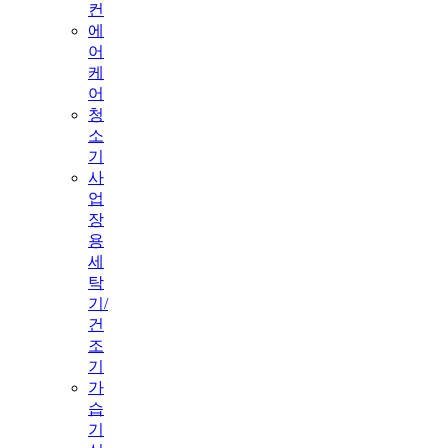
컨
에
어
케
어
청
소
기
사
업
장
용
세
탁
기/
건
조
기
가
습
기