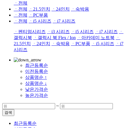
ㆍ전체
ㆍ전체
ㆍ21.5인치
ㆍ24인치
ㆍ숙박용
ㆍ전체
ㆍPC부품
ㆍ전체
ㆍi5 시리즈
ㆍi7 시리즈
ㆍ펜티엄시리즈
ㆍi3 시리즈
ㆍi5 시리즈
ㆍi7 시리즈
ㆍ
갤럭시북
ㆍ갤럭시 북 Flex / Ion
ㆍ아카데미 노트북
ㆍ
21.5인치
ㆍ24인치
ㆍ숙박용
ㆍPC부품
ㆍi5 시리즈
ㆍi7
시리즈
최근등록순
이전등록순
상품명순 ↑
상품명순 ↓
낮은가격순
높은가격순
~
검색
최근등록순