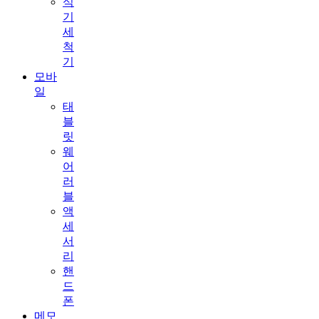
식
기
세
척
기
모바
일
태
블
릿
웨
어
러
블
액
세
서
리
핸
드
폰
메모