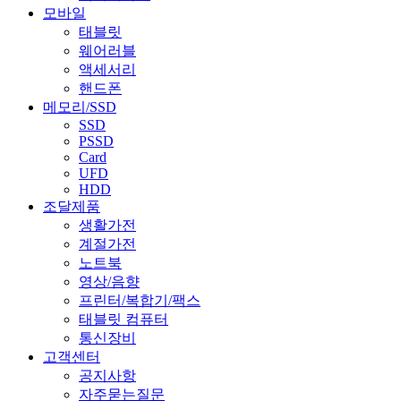
모바일
태블릿
웨어러블
액세서리
핸드폰
메모리/SSD
SSD
PSSD
Card
UFD
HDD
조달제품
생활가전
계절가전
노트북
영상/음향
프린터/복합기/팩스
태블릿 컴퓨터
통신장비
고객센터
공지사항
자주묻는질문