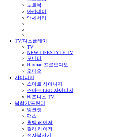
노트북
아카데미
액세서리
TV/디스플레이
TV
NEW LIFESTYLE TV
모니터
Harman 프로오디오
오디오
사이니지
스마트 사이니지
스마트 LED 사이니지
비즈니스 TV
복합기/프린터
잉크젯
팩스
흑백 레이저
컬러 레이저
전자복사기