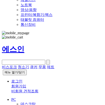
노트북
영상/음향
프린터/복합기/팩스
태블릿 컴퓨터
통신장비
에스인
비스포크
청소기
큐커
무풍
제트
메뉴 열기/닫기
로그인
회원가입
비회원 견적조회
PC
데스크탑