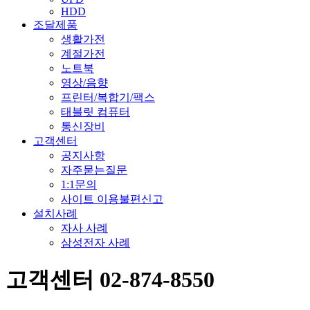
HDD
조달제품
생활가전
계절가전
노트북
영상/음향
프린터/복합기/팩스
태블릿 컴퓨터
통신장비
고객센터
공지사항
자주묻는질문
1:1문의
사이트 이용불편신고
설치사례
자사 사례
삼성전자 사례
고객센터 02-874-8550