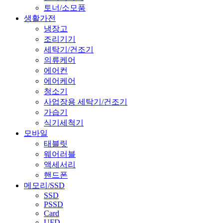
토너/소모품
생활가전
냉장고
조리기기
세탁기/건조기
의류케어
에어컨
에어케어
청소기
사업장용 세탁기/건조기
가습기
식기세척기
모바일
태블릿
웨어러블
액세서리
핸드폰
메모리/SSD
SSD
PSSD
Card
UFD