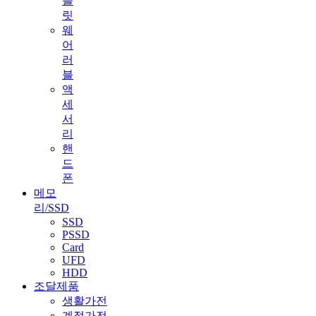
블
릿
웨
어
러
블
액
세
서
리
핸
드
폰
메모
리/SSD
SSD
PSSD
Card
UFD
HDD
조달제품
생활가전
계절가전