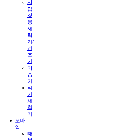
사
업
장
용
세
탁
기/
건
조
기
가
습
기
식
기
세
척
기
모바
일
태