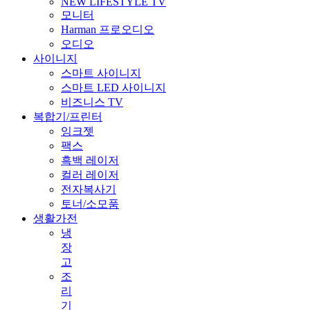
NEW LIFESTYLE TV
모니터
Harman 프로오디오
오디오
사이니지
스마트 사이니지
스마트 LED 사이니지
비즈니스 TV
복합기/프린터
잉크젯
팩스
흑백 레이저
컬러 레이저
전자복사기
토너/소모품
생활가전
냉
장
고
조
리
기