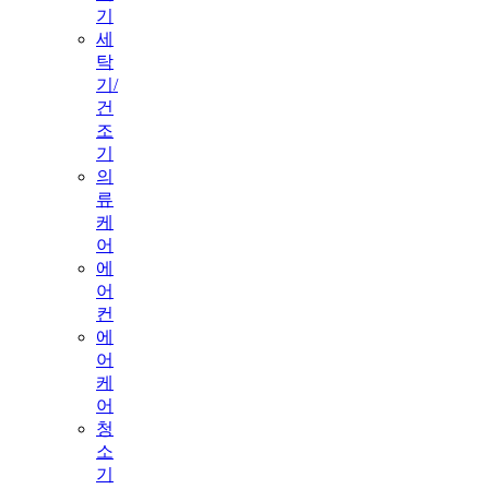
기
세
탁
기/
건
조
기
의
류
케
어
에
어
컨
에
어
케
어
청
소
기